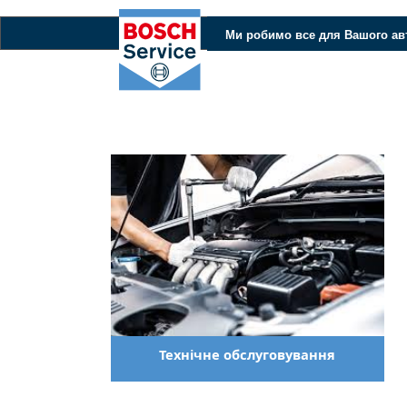
Ми робимо все для Вашого ав
Технічне обслуговування