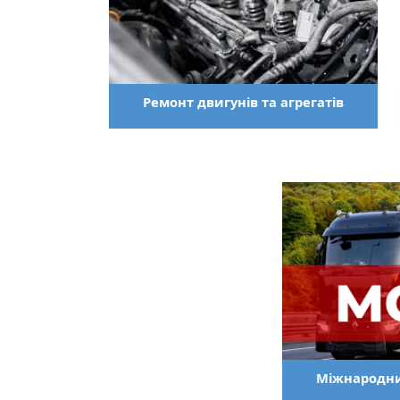
Ремонт двигунів та агрегатів
Міжнародни