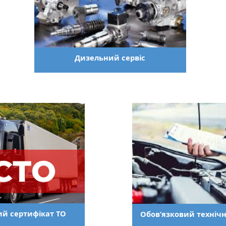
Дизельний сервіс
й сертифікат ТО
Обов’язковий техніч